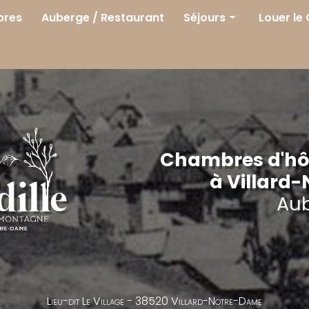
res
Auberge / Restaurant
Séjours
Louer le
Séjours
Printemps
Été
Automne
Hiver
Chambres d'hôt
à Villard
Au
Lieu-dit Le Village -
38520 Villard-Notre-Dame