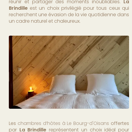
réunir et partager des moments inoubliables.
La
Brindille
est un choix privilégié pour tous ceux qui
recherchent une évasion de la vie quotidienne dans
un cadre naturel et chaleureux.
Les
chambres d’hôtes à Le Bourg-d'Oisans
offertes
par
La Brindille
représentent un choix idéal pour