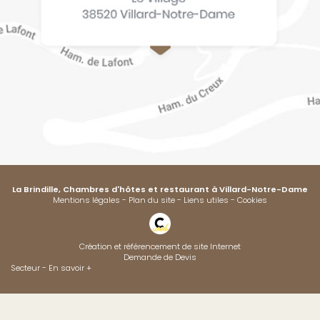
La Brindille, Chambres d'hôtes et restaurant
à Villard-Notre-Dame
Mentions légales
-
Plan du site
-
Liens utiles
-
Cookies
Création et référencement de site Internet
Demande de Devis
Secteur
-
En savoir +
La Brindille
Sitemap