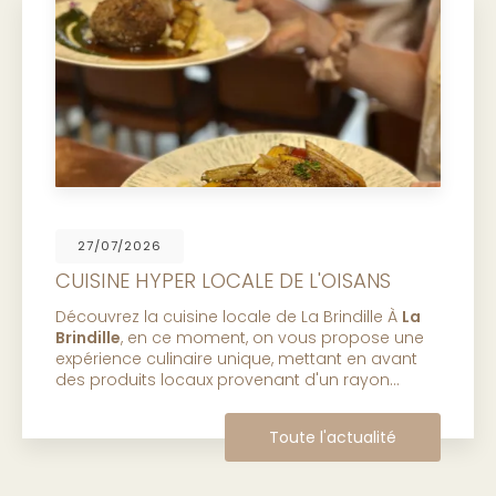
06/07/2026
PRESENTATION DU RESTAURANT DE LA
BRINDILLE
LE RESTAURANT À la table de la Brindille on
commence par un apéro ! Cocktail, boisson
maison, limonade et bière locale… Puis une
entrée colorée, un plat végé ou non, des
fromages fins et locaux…
Toute l'actualité