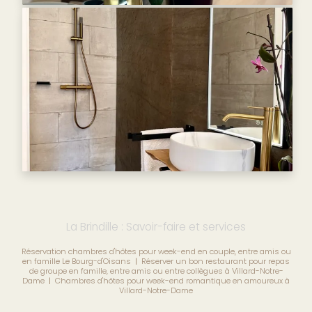
La Brindille : Savoir-faire et services
Réservation chambres d'hôtes pour week-end en couple, entre amis ou
en famille Le Bourg-d'Oisans
|
Réserver un bon restaurant pour repas
de groupe en famille, entre amis ou entre collègues à Villard-Notre-
Dame
|
Chambres d'hôtes pour week-end romantique en amoureux à
Villard-Notre-Dame