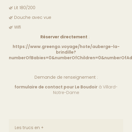
🌿 Lit 180/200
🌿 Douche avec vue
🌿 Wifi
Réserver directement
:
https://www.greengo.voyage/hote/auberge-la-
brindille?
numberOfBabies=0&numberOfChildren=0&numberOfAdu
Demande de renseignement
:
formulaire de contact pour Le Boudoir
à Villard-
Notre-Dame
Les trucs en +