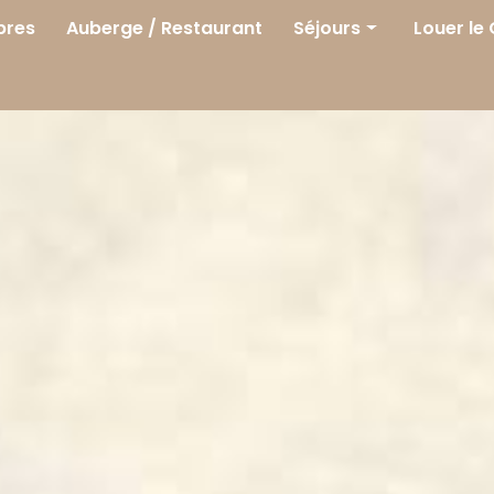
res
Auberge / Restaurant
Séjours
Louer le
Séjours
Printemps
Été
Automne
Hiver