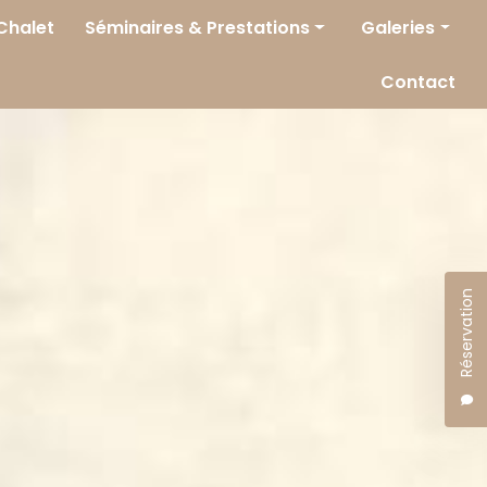
 Chalet
Séminaires & Prestations
Galeries
Séminaires
Chambres
Contact
Prestations
Auberge / Rest
Séminaires & P
Réservation