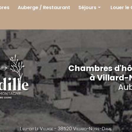
res
Auberge / Restaurant
Séjours
Louer le
Séjours
Printemps
Été
Automne
Hiver
Chambres d'hôt
à Villard
Au
Lieu-dit Le Village -
38520 Villard-Notre-Dame