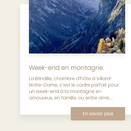
Week-end en montagne.
La Brindille, chambre d’hôte à Villard-
Notre-Dame, c'est le cadre parfait pour
un week-end à la montagne en
amoureux, en famille, ou entre amis....
En savoir plus