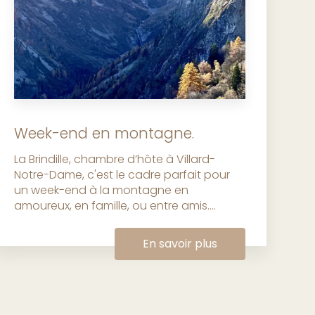
Week-end en montagne.
La Brindille, chambre d’hôte à Villard-
Notre-Dame, c'est le cadre parfait pour
un week-end à la montagne en
amoureux, en famille, ou entre amis....
En savoir plus