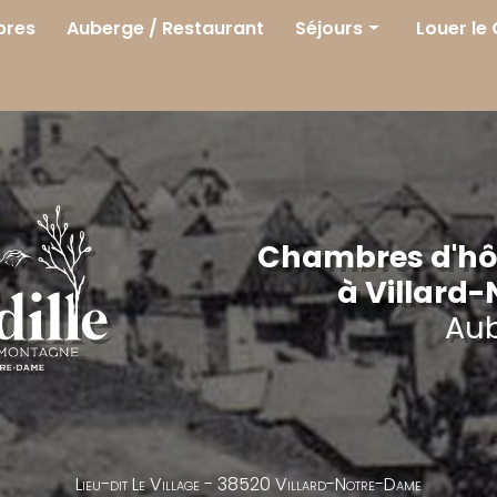
res
Auberge / Restaurant
Séjours
Louer le
Séjours
Printemps
Été
Automne
Hiver
Chambres d'hôt
à Villard
Au
Lieu-dit Le Village -
38520 Villard-Notre-Dame