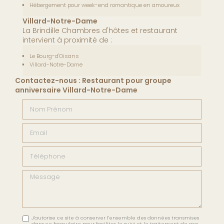
Hébergement pour week-end romantique en amoureux
Villard-Notre-Dame
La Brindille Chambres d'hôtes et restaurant
intervient à proximité de :
Le Bourg-d'Oisans
Villard-Notre-Dame
Contactez-nous : Restaurant pour groupe
anniversaire Villard-Notre-Dame
Nom Prénom
Email
Téléphone
Message
J'autorise ce site à conserver l'ensemble des données transmises
dans ce formulaire pour faciliter le suivi et le traitement de ma