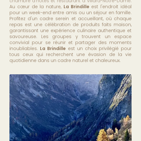
chambre d'hôtes et restaurant à Villard-Notre-Dame
.
Au cœur de la nature,
La Brindille
est l'endroit idéal
pour un week-end entre amis ou un séjour en famille.
Profitez d'un cadre serein et accueillant, où chaque
repas est une célébration de produits faits maison,
garantissant une expérience culinaire authentique et
savoureuse. Les groupes y trouvent un espace
convivial pour se réunir et partager des moments
inoubliables.
La Brindille
est un choix privilégié pour
tous ceux qui recherchent une évasion de la vie
quotidienne dans un cadre naturel et chaleureux.