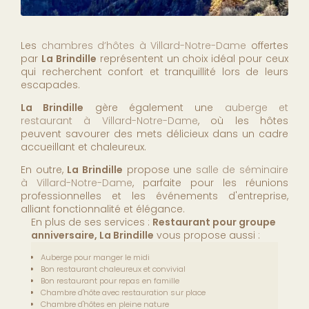
Les
chambres d’hôtes à Villard-Notre-Dame
offertes
par
La Brindille
représentent un choix idéal pour ceux
qui recherchent confort et tranquillité lors de leurs
escapades.
La Brindille
gère également une
auberge et
restaurant à Villard-Notre-Dame
, où les hôtes
peuvent savourer des mets délicieux dans un cadre
accueillant et chaleureux.
En outre,
La Brindille
propose une
salle de séminaire
à Villard-Notre-Dame
, parfaite pour les réunions
professionnelles et les événements d'entreprise,
alliant fonctionnalité et élégance.
En plus de ses services :
Restaurant pour groupe
anniversaire, La Brindille
vous propose aussi :
Auberge pour manger le midi
Bon restaurant chaleureux et convivial
Bon restaurant pour repas en famille
Chambre d'hôte avec restauration sur place
Chambre d'hôtes en pleine nature