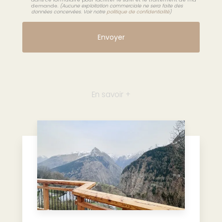
demande.
(Aucune exploitation commerciale ne sera faite des
données concervées. Voir notre
politique de confidentialité
)
En savoir +