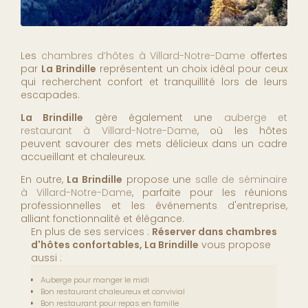
Les
chambres d’hôtes à Villard-Notre-Dame
offertes
par
La Brindille
représentent un choix idéal pour ceux
qui recherchent confort et tranquillité lors de leurs
escapades.
La Brindille
gère également une
auberge et
restaurant à Villard-Notre-Dame
, où les hôtes
peuvent savourer des mets délicieux dans un cadre
accueillant et chaleureux.
En outre,
La Brindille
propose une
salle de séminaire
à Villard-Notre-Dame
, parfaite pour les réunions
professionnelles et les événements d'entreprise,
alliant fonctionnalité et élégance.
En plus de ses services :
Réserver dans chambres
d'hôtes confortables, La Brindille
vous propose
aussi :
Auberge pour manger le midi
Bon restaurant chaleureux et convivial
Bon restaurant pour repas en famille