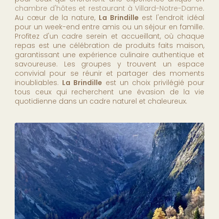
chambre d'hôtes et restaurant à Villard-Notre-Dame
.
Au cœur de la nature,
La Brindille
est l'endroit idéal
pour un week-end entre amis ou un séjour en famille.
Profitez d'un cadre serein et accueillant, où chaque
repas est une célébration de produits faits maison,
garantissant une expérience culinaire authentique et
savoureuse. Les groupes y trouvent un espace
convivial pour se réunir et partager des moments
inoubliables.
La Brindille
est un choix privilégié pour
tous ceux qui recherchent une évasion de la vie
quotidienne dans un cadre naturel et chaleureux.