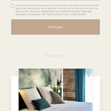
J'autorise ce site à conserver l'ensemble des données transmises
dans ce formulaire pour faciliter le suivi et le traitement de ma
demande.
(Aucune exploitation commerciale ne sera faite des
données concervées. Voir notre
politique de confidentialité
)
En savoir +