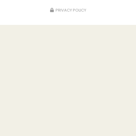
PRIVACY POLICY
06/07/2026
PRESENTATION DU RESTAURANT DE LA
BRINDILLE