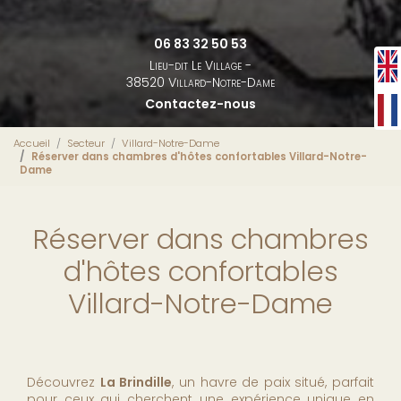
06 83 32 50 53
Lieu-dit Le Village -
38520 Villard-Notre-Dame
Contactez-nous
Accueil
Secteur
Villard-Notre-Dame
Réserver dans chambres d'hôtes confortables Villard-Notre-
Dame
Réserver dans chambres
d'hôtes confortables
Villard-Notre-Dame
Découvrez
La Brindille
, un havre de paix situé, parfait
pour ceux qui cherchent une expérience unique en