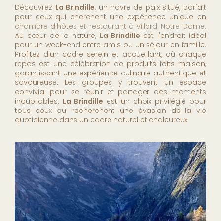
Découvrez
La Brindille
, un havre de paix situé, parfait
pour ceux qui cherchent une expérience unique en
chambre d'hôtes et restaurant à Villard-Notre-Dame
.
Au cœur de la nature,
La Brindille
est l'endroit idéal
pour un week-end entre amis ou un séjour en famille.
Profitez d'un cadre serein et accueillant, où chaque
repas est une célébration de produits faits maison,
garantissant une expérience culinaire authentique et
savoureuse. Les groupes y trouvent un espace
convivial pour se réunir et partager des moments
inoubliables.
La Brindille
est un choix privilégié pour
tous ceux qui recherchent une évasion de la vie
quotidienne dans un cadre naturel et chaleureux.