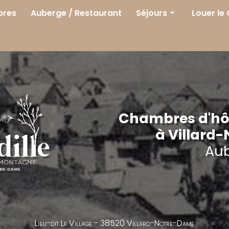
res
Auberge / Restaurant
Séjours
Louer le
Séjours
Printemps
Été
Automne
Hiver
Chambres d'hôt
à Villard
Au
Lieu-dit Le Village -
38520 Villard-Notre-Dame