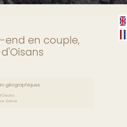
-end en couple,
-d'Oisans
urs géographiques
d'Oisans
otre-Dame