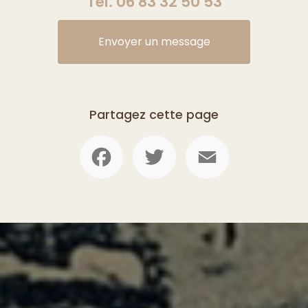
Tél.
06 83 32 50 53
Envoyer un message
Partagez cette page
Facebook
Twitter
Email