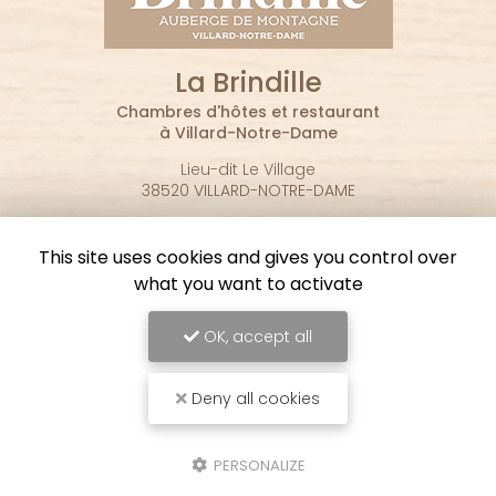
La Brindille
Chambres d'hôtes et restaurant
à Villard-Notre-Dame
Lieu-dit Le Village
38520 VILLARD-NOTRE-DAME
06 83 32 50 53
This site uses cookies and gives you control over
Suivez-nous sur les réseaux sociaux :
what you want to activate
OK, accept all
Deny all cookies
Envoyez un message
PERSONALIZE