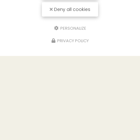
Société
Deny all cookies
Email
PERSONALIZE
Téléphone
PRIVACY POLICY
Message
J'autorise ce site à conserver l'ensemble des données transmises dans
ce formulaire pour faciliter le suivi et le traitement de ma demande.
(Aucune exploitation commerciale ne sera faite des données conservées.
Voir notre
politique de confidentialité
)